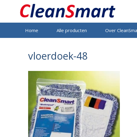
Ga
naar
de
inhoud
Home
Alle producten
Over CleanSma
vloerdoek-48