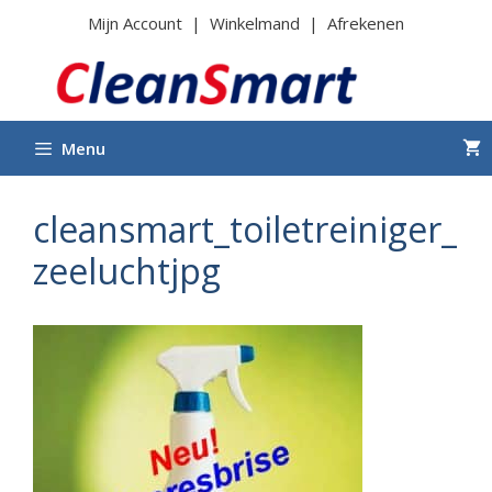
Ga
Mijn Account
|
Winkelmand
|
Afrekenen
naar
de
inhoud
Menu
cleansmart_toiletreiniger_
zeeluchtjpg