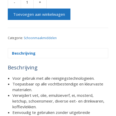
-
+
Tapijtreiniger
1
Toevoegen aan winkelwagen
Liter
aantal
Categorie:
Schoonmaakmiddelen
Beschrijving
Beschrijving
Voor gebruik met alle reinigingstechnologieën.
Toepasbaar op alle vochtbestendige en kleurvaste
materialen.
Verwijdert vet, olie, emulsieverf, ei, mosterd,
ketchup, schoensmeer, diverse eet- en drinkwaren,
koffievlekken.
Eenvoudig te gebruiken zonder uitgebreide