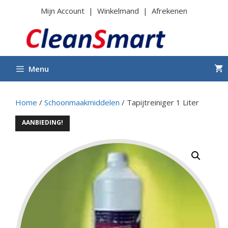
Ga
Mijn Account
|
Winkelmand
|
Afrekenen
naar
de
inhoud
Menu
Home
/
Schoonmaakmiddelen
/ Tapijtreiniger 1 Liter
AANBIEDING!