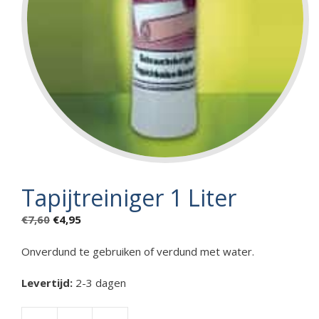
Tapijtreiniger 1 Liter
Oorspronkelijke
Huidige
€
7,60
€
4,95
prijs
prijs
was:
is:
Onverdund te gebruiken of verdund met water.
€7,60.
€4,95.
Levertijd:
2-3 dagen