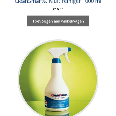
CleanSmart® Multireiniger 1000 ml
€
16,50
Toevoegen aan winkelwagen